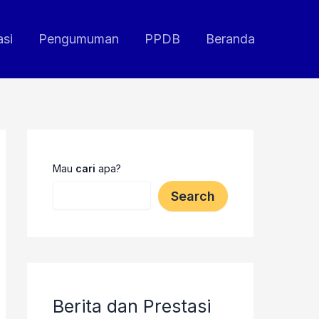
A
r
c
asi
Pengumuman
PPDB
Beranda
h
i
v
e
s
Mau
cari
apa?
Search
Berita dan Prestasi