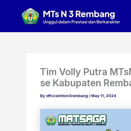
Skip
to
content
Tim Volly Putra MTs
se Kabupaten Remb
By
officialmtsn3rembang
/
May 11, 2024