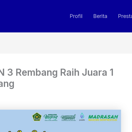
Profil
Berita
Prest
N 3 Rembang Raih Juara 1
ang